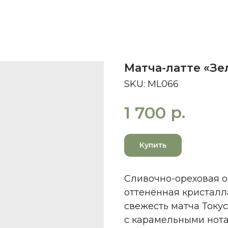
Матча-латте «Зе
SKU:
ML066
р.
1 700
Купить
Сливочно-ореховая о
оттенённая кристалл
свежесть матча Току
с карамельными нота