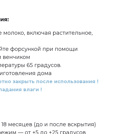
ия:
е молоко, включая растительное,
йте форсункой при помощи
 венчиком
ературы 65 градусов.
иготовления дома
отно закрыть после использования !
падания влаги !
18 месяцев (до и после вскрытия)
ежим — от +5 до +25 градусов