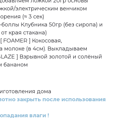
добавляем ложкой 20гр основы
жкой/электрическим венчиком
орения (≈ 3 сек)
боллы Клубника 50гр (без сиропа) и
 от края стакана)
[ FOAMER ] Кокосовая,
а молоке (в 4см). Выкладываем
GLAZE ] Взрывной золотой и солёный
м бананом
иготовления дома
лотно закрыть после использования
попадания влаги !