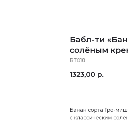
Бабл-ти «Ба
солёным кре
BT018
1323,00
р.
Купить
Банан сорта Гро-ми
с классическим солё