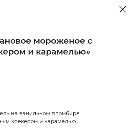
нановое мороженое с
кером и карамелью»
шель на ванильном пломбире
ным крекером и карамелью.