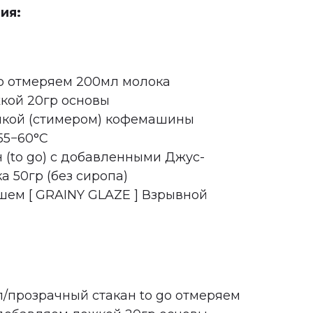
ия:
ер отмеряем 200мл молока
кой 20гр основы
нкой (стимером) кофемашины
55−60°C
 (to go) с добавленными Джус-
 50гр (без сиропа)
ем [ GRAINY GLAZE ] Взрывной
л/прозрачный стакан to go отмеряем