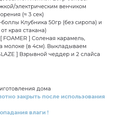
жкой/электрическим венчиком
орения (≈ 3 сек)
боллы Клубника 50гр (без сиропа) и
 от края стакана)
[ FOAMER ] Соленая карамель,
а молоке (в 4см). Выкладываем
GLAZE ] Взрывной чеддер и 2 слайса
иготовления дома
лотно закрыть после использования
попадания влаги !