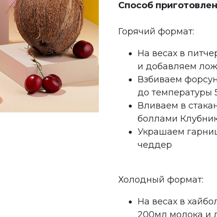
Способ приготовлен
Горячий формат:
На весах в питч
и добавляем лож
Взбиваем форсу
до температуры 
Вливаем в стакан
боллами Клубника
Украшаем гарниш
чеддер
Холодный формат:
На весах в хайбо
200мл молока и 