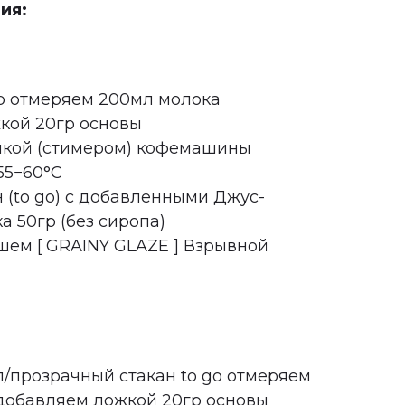
ия:
ер отмеряем 200мл молока
кой 20гр основы
нкой (стимером) кофемашины
55−60°C
 (to go) с добавленными Джус-
 50гр (без сиропа)
ем [ GRAINY GLAZE ] Взрывной
л/прозрачный стакан to go отмеряем
добавляем ложкой 20гр основы