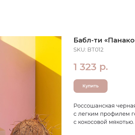
Бабл-ти «Панако
SKU:
BT012
р.
1 323
Купить
Россошанская черная
с легким профилем г
с кокосовой мякотью.